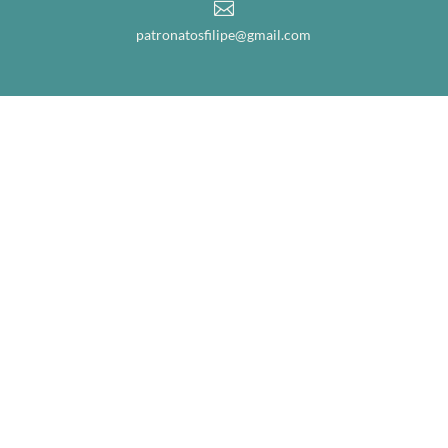

patronatosfilipe@gmail.com