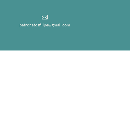

patronatosfilipe@gmail.com