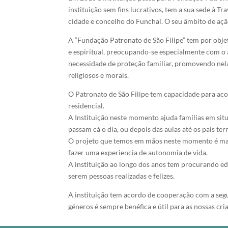
instituição sem fins lucrativos, tem a sua sede à Tra
cidade e concelho do Funchal. O seu âmbito de aç
A “Fundação Patronato de São Filipe” tem por objet
e espiritual, preocupando-se especialmente com o
necessidade de proteção familiar, promovendo nela
religiosos e morais.
O Patronato de São Filipe tem capacidade para ac
residencial.
A Instituição neste momento ajuda famílias em situ
passam cá o dia, ou depois das aulas até os pais te
O projeto que temos em mãos neste momento é mant
fazer uma experiencia de autonomia de vida.
A instituição ao longo dos anos tem procurando ed
serem pessoas realizadas e felizes.
A instituição tem acordo de cooperação com a seg
géneros é sempre benéfica e útil para as nossas cri